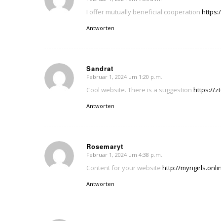
sagte:
I offer mutually beneficial cooperation
https:
Antworten
Sandrat
Februar 1, 2024 um 1:20 p.m.
sagte:
Cool website. There is a suggestion
https://
Antworten
Rosemaryt
Februar 1, 2024 um 4:38 p.m.
sagte:
Content for your website
http://myngirls.onli
Antworten