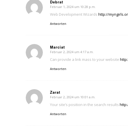
Debrat
Februar 1, 2024 um 10:28 p.m.
sagte:
Web Development Wizards
http://myngirls.o
Antworten
Marciat
Februar 2, 2024 um 4:17 a.m.
sagte:
Can provide a link mass to your website
http
Antworten
Zarat
Februar 2, 2024 um 10:01 a.m.
sagte:
Your site’s position in the search results
http
Antworten