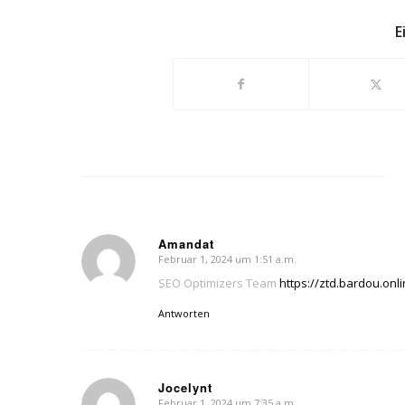
E
Amandat
Februar 1, 2024 um 1:51 a.m.
sagte:
SEO Optimizers Team
https://ztd.bardou.on
Antworten
Jocelynt
Februar 1, 2024 um 7:35 a.m.