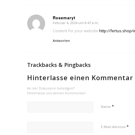
Rosemaryt
Februar 4, 2024 um 8:47 a.m.
sagte:
Content for your website
http://fertus.shop/i
Antworten
Trackbacks & Pingbacks
Hinterlasse einen Kommentar
An der Diskussion beteiligen?
Hinterlasse uns deinen Kommentar!
*
Name
*
E-Mail-Adresse