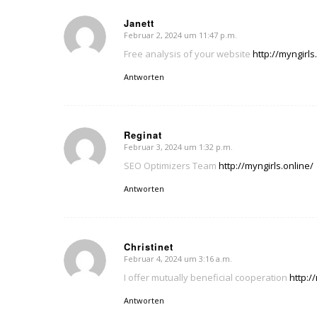
Janett
Februar 2, 2024 um 11:47 p.m.
sagte:
Free analysis of your website
http://myngirls
Antworten
Reginat
Februar 3, 2024 um 1:32 p.m.
sagte:
SEO Optimizers Team
http://myngirls.online/
Antworten
Christinet
Februar 4, 2024 um 3:16 a.m.
sagte:
I offer mutually beneficial cooperation
http:/
Antworten